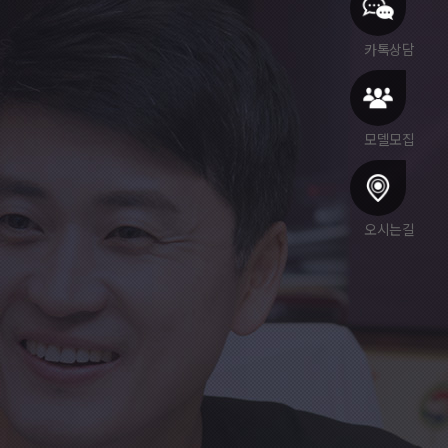
카톡상담
모델모집
오시는길