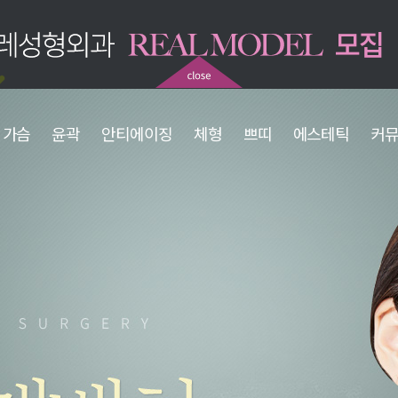
가슴
윤곽
안티에이징
체형
쁘띠
에스테틱
커