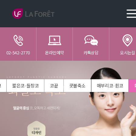
02-542-2770
온라인예약
카톡상담
오시는길
코
짧은코·들창코
코끝
콧볼축소
매부리코·휜코