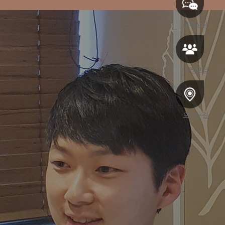
카톡상담
모델모집
오시는길