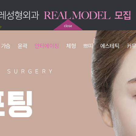
가슴
윤곽
안티에이징
체형
쁘띠
에스테틱
커