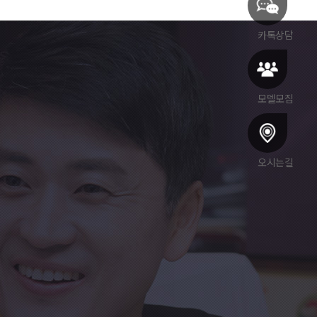
카톡상담
모델모집
오시는길