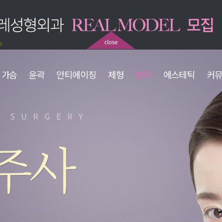
가슴
윤곽
안티에이징
체형
쁘띠
에스테틱
커