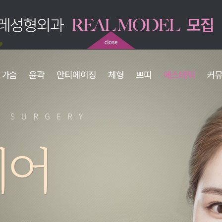
가슴
윤곽
안티에이징
체형
쁘띠
에스테틱
커