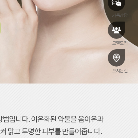
카톡상담
모델모집
오시는길