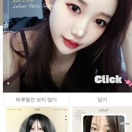
하루동안 보지 않기
닫기
당당한 그녀의 비밀
외모가 곧 경쟁력
가슴성형
남자성형
LAFORE
T
EVENT
LAFORET PS & Esthetic
하루동안 보지 않기
닫기