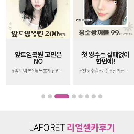
앞트임복원 고민은
첫 쌍수는 실패없이
NO
한번에!
#앞트임복원#누호개선#눈모양변형#분위기변신
#첫눈수술#매몰#절개#눈매교정
LAFORET
리얼셀카후기