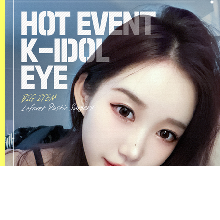
이용약관
개인정보취급방침
의료진소개
온라인예약
|
|
|
상호명 : 라포레성형외과
대표자 : 이두양
|
06025) 서울시 강남구 논현로 824 (신사동 591) 동양빌딩 5층 (비원약국 5층
사업자등록번호 : 211-09-48951
대표전화 : 02 542 2770
Fax : 02 542 2771
|
COPYRIGHT © 2019 라포레성형외과. ALL RIGHTS RESERVED.